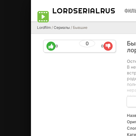
LORDSERIALRUS
ФИЛ
Lordfilm
/
Сериалы
/ Бывшие
Бы
0
0
0
ло
Ост
В не
вст
род
пол
нер
свою
спо
осло
воз
Назв
жиз
Ориг
дру
Слог
пере
Кате