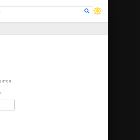
вится
ть
ктура
о в их
 и
ает