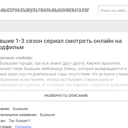
ЬМЫ
СЕРИАЛЫ
МУЛЬТФИЛЬМЫ
АНИМЕ
КАТАЛОГ
вшие 1-3 сезон сериал смотреть онлайн на
рдфильм
орожно спойлер:
большом городе, где все знают друг друга, Кирилл врасплох
речает свою бывшую любовницу Елену, которая возвращается в
ные края спустя длительные годы отсутствия. Их встреча стано
ноценным испытанием, иногда всплывают старые раны и
азрешенные чувства. В то время как Кирилл старается поправи
 жизнь, Елена приносит с собой не только воспоминания, но и
нтанные проблемы, связанные с ее новым окружением. Конъюн
РАЗВЕРНУТЬ ОПИСАНИЕ
жняется, и иногда Кирилл обнаруживает, что Елена не просто
вращается, а скрывает важные секреты о своей жизни. Незадолг
ание:
Бывшие
ни начинают появляться новые персонажи - бывшие избранники
инальное название:
Бывшие
зья, которые выдвигают свои условия и принуждают героев
ан:
Так бывает!
смотреть свои отношения. В какой-то момент все вокруг начин
гории:
Сериалы