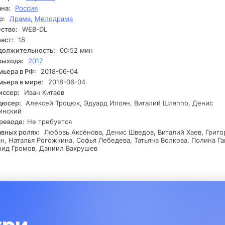
ться, и Кирилл оказывается перед выбором: оставить все как 
на:
Россия
рискнуть и попытаться воскресить то, что кажется потерянным
р:
Драма
,
Мелодрама
егда.
ство:
WEB-DL
аст:
18
должительность:
00:52 мин
выхода:
2017
ьера в РФ:
2018-06-04
ьера в мире:
2018-06-04
иссер:
Иван Китаев
дюсер:
Алексей Троцюк, Эдуард Илоян, Виталий Шляппо, Денис
инский
реводе:
Не требуется
авных ролях:
Любовь Аксёнова, Денис Шведов, Виталий Хаев, Григо
н, Наталья Рогожкина, Софья Лебедева, Татьяна Волкова, Полина Га
ид Громов, Даниил Вахрушев