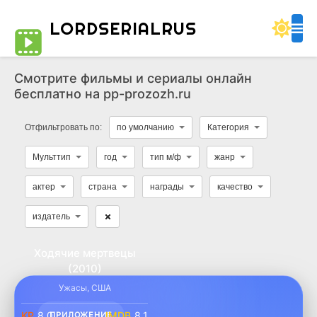
LORDSERIALRUS
Смотрите фильмы и сериалы онлайн
бесплатно на pp-prozozh.ru
Отфильтровать по:
по умолчанию
Категория
Мульттип
год
тип м/ф
жанр
актер
страна
награды
качество
издатель
Ходячие мертвецы
(2010)
WEB-DL
Ужасы
,
США
8.0
8.1
ПРИЛОЖЕНИЕ