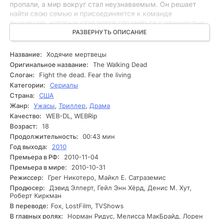
пропали, а мир вокруг стал неузнаваемым. Он решает
найти свою семью и присоединяется к команде
выживших, которые стараются справиться с опасностью,
исходящей от ходячих мертвецов, а также от других
РАЗВЕРНУТЬ ОПИСАНИЕ
человеческих сообществ. На пути к спасению Рик
сталкивается с предательством, нехваткой ресурсов и
Название:
Ходячие мертвецы
моральными дилеммами, которые ставят под сомнение
Оригинальное название:
The Walking Dead
его взгляды на жизнь и дружбу. Каждый новый день
Слоган:
Fight the dead. Fear the living
приносит опасности: кто-то из своей группы может стать
Категории:
Сериалы
врагом, а доверие - роскошью, которую не каждый
Страна:
США
может себе позволить. Среди постоянного стресса Рик
Жанр:
Ужасы
,
Триллер
,
Драма
должен решать, что важнее: выживание ради себя или
ради тех, кто ему дорог. Сможет ли он сохранить
Качество:
WEB-DL, WEBRip
человечность в мире, где ее почти не осталось?
Возраст:
18
Продолжительность:
00:43 мин
Год выхода:
2010
Премьера в РФ:
2010-11-04
Премьера в мире:
2010-10-31
Режиссер:
Грег Никотеро, Майкл Е. Сатраземис
Продюсер:
Дэвид Элперт, Гейл Энн Хёрд, Денис М. Хут,
Роберт Киркман
В переводе:
Fox, LostFilm, TVShows
В главных ролях:
Норман Ридус, Мелисса МакБрайд, Лорен