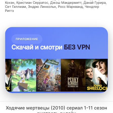
Кохэн, Кристиан Серратос, Джош Макдермитт, Данай Гурира,
Сет Гиллиам, Эндрю Линкольн, Росс Маркванд, Чендлер
Риггз
ПРИЛОЖЕНИЕ
Скачай и смотри
БЕЗ VPN
Ходячие мертвецы (2010) сериал 1-11 сезон