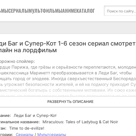
ЬМЫ
СЕРИАЛЫ
МУЛЬТФИЛЬМЫ
АНИМЕ
КАТАЛОГ
ди Баг и Супер-Кот 1-6 сезон сериал смотрет
лайн на лордфильм
орожно спойлер:
ердце Парижа, где грёзы и серьёзности переплетаются, молоде
ршеклассница Маринетт преобразовывается в Леди Баг, чтобы
ищать город от злодеев. Иногда сверхъестественный Беспоряд
ь угрожает безопасности жителей, и ей на подмогу приходит С
, мистический богатырь с собственными мотивами. Их союз каж
альным, но доверие между ними быстро подрывается из-за ск
ретов и взаимных чувств. Счастливая Госпожа Баг сражается с
РАЗВЕРНУТЬ ОПИСАНИЕ
тущей опасностью и старается понять настоящую природу свои
тв, в то время как Супер-Кот не всегда рядом, и некоторым,
ание:
Леди Баг и Супер-Кот
ожно, удастся всё исправить. В перспективе ослепительных бит
инальное название:
Miraculous: Tales of Ladybug & Cat Noir
ватывающих приключений им предстоит решить, что важнее: сп
ан:
Time to de-evilize!
ижа или любовь, которая может оказаться самой опасной игрой 
гории:
Сериалы
/
Мультсериалы