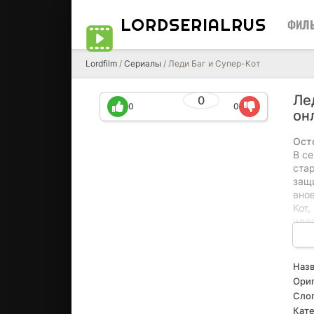
LORDSERIALRUS
ФИЛ
Lordfilm
/
Сериалы
/ Леди Баг и Супер-Кот
Ле
0
0
0
он
Ост
В с
ста
защ
внов
Кот
иде
сек
рас
чувс
Назв
возм
Ориг
зах
Слог
Пар
Кате