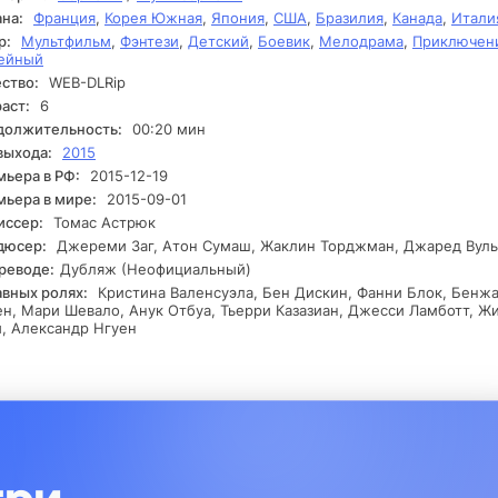
. Какие будут их дальнейшие шаги, и смогут ли они преодолеть
на:
Франция
,
Корея Южная
,
Япония
,
США
,
Бразилия
,
Канада
,
Итали
опонимание, прежде чем зло одержит верх?
р:
Мультфильм
,
Фэнтези
,
Детский
,
Боевик
,
Мелодрама
,
Приключен
ейный
ство:
WEB-DLRip
аст:
6
должительность:
00:20 мин
выхода:
2015
ьера в РФ:
2015-12-19
ьера в мире:
2015-09-01
иссер:
Томас Астрюк
дюсер:
Джереми Заг, Атон Сумаш, Жаклин Торджман, Джаред Вул
реводе:
Дубляж (Неофициальный)
авных ролях:
Кристина Валенсуэла, Бен Дискин, Фанни Блок, Бенж
н, Мари Шевало, Анук Отбуа, Тьерри Казазиан, Джесси Ламботт, Ж
, Александр Нгуен