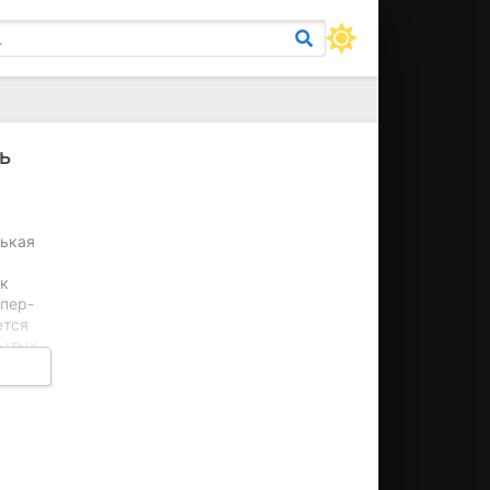
ь
нькая
ок
упер-
ется
рытых
х
в и
асение
из