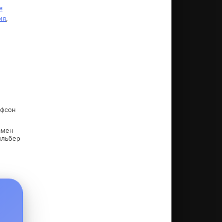
я
ия
,
ьфсон
амен
ильбер