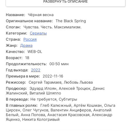
классических легендах, и вскоре она понимает, какая
РАЗВЕРНУТЬ ОПИСАНИЕ
опасность поджидает её на каждом шагу. С каждым
новым изобретением Анна сталкивается с мощными
Название:
Чёрная весна
противниками, которые желают сохранить свои тайны
Оригинальное название:
The Black Spring
любой ценой. Конъюнктура накаляется, и иногда она
Слоган:
Чувства. Честь. Максимализм.
находит связь между исчезновениями и пропавшей
Категории:
Сериалы
девочкой, чья судьба оказалась в центре неприветливых
Страна:
Россия
событий. Когда факты начинают проявляться, Анна
Жанр:
Драма
оказывается на пределе, и её решение может изменить
всё. Но кто на самом деле стоит за этим кошмаром, и
Качество:
WEB-DL
способна ли она выжить, прежде чем станет следующей
Возраст:
18
жертвой?
Продолжительность:
00:50 мин
Год выхода:
2022
Премьера в мире:
2022-11-16
Режиссер:
Сергей Тарамаев, Любовь Львова
Продюсер:
Эдуард Илоян, Алексей Троцюк, Денис
Жалинский, Виталий Шляппо
В переводе:
Не требуется, Субтитры
В главных ролях:
Глеб Калюжный, Артём Кошман, Ольга
Цирсен, Олег Чугунов, Валентин Анциферов, Анатолий
Белый, Анна Попова, Анастасия Красовская, Александр
Яценко, Никита Кологривый