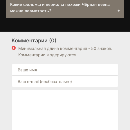
наличии оригинальной дорожки она будет доступна в
Какие фильмы и сериалы похожи Чёрная весна
выборе озвучек плеера. .
можно посмотреть?
Рекомендуем посмотреть другие
Драма
в разделе
Сериалы
. Также обратите внимание на подборку
фильмов из
Россия
. Блок "Похожие фильмы" находится
Комментарии (0)
выше блока FAQ на странице.
Минимальная длина комментария - 50 знаков.
Комментарии модерируются