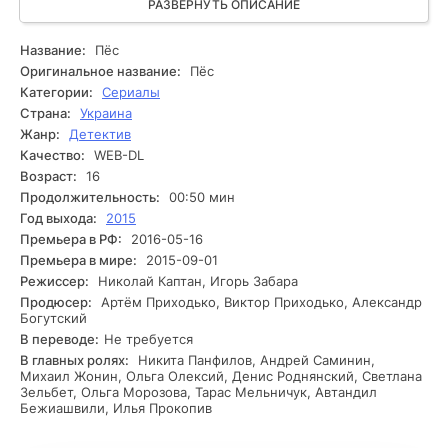
которые желают её поймать по неясным причинам. С
РАЗВЕРНУТЬ ОПИСАНИЕ
каждым днём ситуация становится всё более опасной:
неизвестные травят их, а Гоша сталкивается с выбором -
Название:
Пёс
спасти пса или позаботиться о своей безопасности. Тайны,
Оригинальное название:
Пёс
окружающие собаку, начинают раскрываться, и
Категории:
Сериалы
незадолго Гоша понимает, что его собственное прошлое
Страна:
Украина
связано с её судьбой. На каком этапе Гоша осознаёт, что
Жанр:
Детектив
исключительно совместно им предоставляется
Качество:
WEB-DL
возможность противодействовать угрозе?
Возраст:
16
Продолжительность:
00:50 мин
Год выхода:
2015
Премьера в РФ:
2016-05-16
Премьера в мире:
2015-09-01
Режиссер:
Николай Каптан, Игорь Забара
Продюсер:
Артём Приходько, Виктор Приходько, Александр
Богутский
В переводе:
Не требуется
В главных ролях:
Никита Панфилов, Андрей Саминин,
Михаил Жонин, Ольга Олексий, Денис Роднянский, Светлана
Зельбет, Ольга Морозова, Тарас Мельничук, Автандил
Бежиашвили, Илья Прокопив