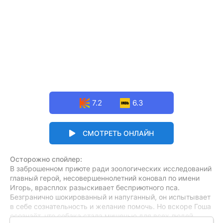
7.2
6.3
СМОТРЕТЬ ОНЛАЙН
Осторожно спойлер:
В заброшенном приюте ради зоологических исследований
главный герой, несовершеннолетний коновал по имени
Игорь, врасплох разыскивает бесприютного пса.
Безгранично шокированный и напуганный, он испытывает
в себе сознательность и желание помочь. Но вскоре Гоша
осознаёт, что собака стала мишенью для всех людей,