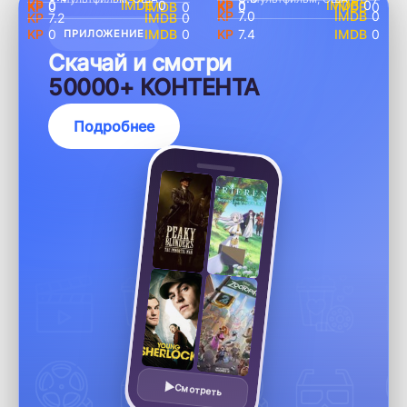
0
0
0
0
0
0
0
0
7.0
0
7.2
0
0
0
7.4
0
ПРИЛОЖЕНИЕ
Скачай и смотри
50000+ КОНТЕНТА
Подробнее
Смотреть