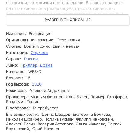
его жизни, но и жизни всего племени. В поисках защиты
он отталкивается в резервацию, где сталкивается с
бесчеловечной реальностью: престарелые дискуссии и
предательства всплывают на поверхность, а доверие
РАЗВЕРНУТЬ ОПИСАНИЕ
становится роскошью. В соответствии с этим, Мартин
начинает собирать сторонников среди автохтонных
Название:
Резервация
жителей, но осознает, что противостоять врагу сложнее,
Оригинальное название:
Резервация
чем он думал. Кто-то на самом деле друг, а кто враг, и
Слоган:
Войти можно. Выйти нельзя
новоизобретенный противник оказывается ближе, чем он
Категории:
Сериалы
мог себе представить. Мартину предстоит выбрать, что
Страна:
Россия
модифицирует всё - и его судьбу, и судьбу родной земли.
Жанр:
Триллер
,
Драма
Какой ценой он добьется справедливости?
Качество:
WEB-DL
Возраст:
16
Год выхода:
2026
Режиссер:
Алексей Андрианов
Продюсер:
Максим Филатов, Илья Бурец, Теймур Джафаров,
Владимир Тюлин
В переводе:
Не требуется
В главных ролях:
Денис Шведов, Екатерина Волкова,
Николай Шрайбер, Полина Гухман, Филипп Янковский,
Алексей Розин, Валерия Астапова, Ольга Макеева, Сергей
Барковский, Юрий Насонов