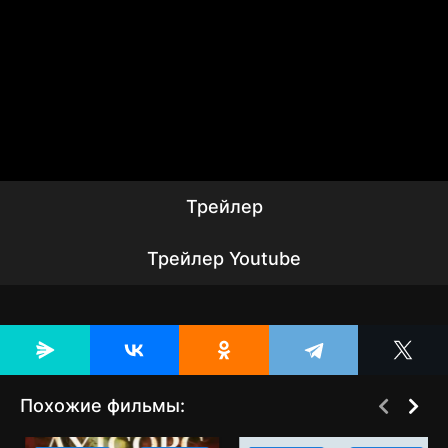
Трейлер
Трейлер Youtube
Похожие фильмы:
[catlist=2][not-
[catlist=2][not-