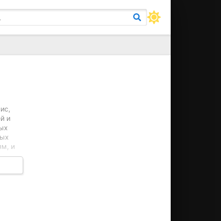
ис,
й и
ных
ных
м, и
 и
ь
м
жден