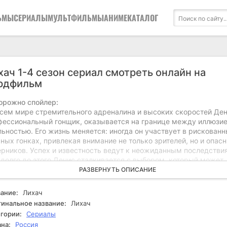
ЬМЫ
СЕРИАЛЫ
МУЛЬТФИЛЬМЫ
АНИМЕ
КАТАЛОГ
хач 1-4 сезон сериал смотреть онлайн на
рдфильм
орожно спойлер:
всем мире стремительного адреналина и высоких скоростей Ден
фессиональный гонщик, оказывается на границе между иллюзие
ьностью. Его жизнь меняется: иногда он участвует в рискован
ных гонках, привлекая внимание не только зрителей, но и опас
ерников. Успех и известность ведут к неожиданным последствия
адолго до этого Денис сталкивается с выбором, который может
ушить все, что он построил. Иногда его добрый знакомый
РАЗВЕРНУТЬ ОПИСАНИЕ
зывается в беде из-за долгов перед преступными авторитетами,
гонщик понимает, что не может оставаться в стороне. Стараяс
ание:
Лихач
чь другу, он оказывается втянутым в мир, где предательство и
инальное название:
Лихач
сность становятся частью повседневной жизни. С каждым новы
гории:
Сериалы
ком ситуация становится все более напряженной, и Денис выну
на:
Россия