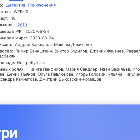
ять решение, которое изменит его судьбу. Способен ли он вырв
р:
Детектив
,
Приключения
того замкнутого круга, или его амбиции приведут к фатальным
ство:
WEB-DL
ледствиям?
аст:
18
выхода:
2019
ьера в РФ:
2020-08-24
ьера в мире:
2020-08-24
иссер:
Андрей Коршунов, Максим Демченко
дюсер:
Тимур Вайнштейн, Виктор Будилов, Джаник Файзиев, Рафае
асбекян
реводе:
Не требуется
авных ролях:
Никита Панфилов, Мария Сандлер, Иван Васильев, Иг
ев, Денис Пьянов, Ольга Павлюкова, Игорь Головин, Ульяна Никулин
ксандра Камчатова, Дмитрий Быковский-Ромашов
три