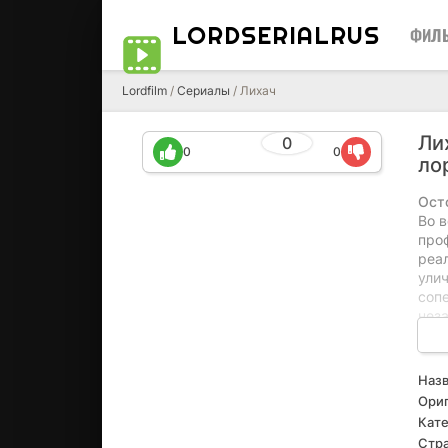
LORDSERIALRUS
ФИЛ
Lordfilm
/
Сериалы
/ Лихач
Ли
0
0
0
ло
Ост
Во 
про
реал
улич
соп
нез
разр
ока
мото
Назв
помо
Ориг
опа
Кате
рис
Стра