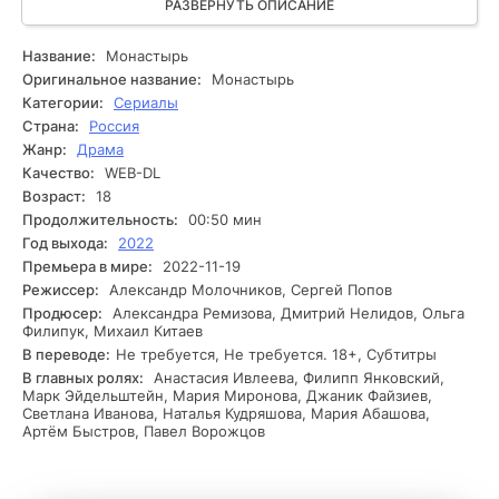
Защитник понимает, что монастырь хранит не только
РАЗВЕРНУТЬ ОПИСАНИЕ
непорочные тайны, но и темные секреты. В поисках
ответов он встречается с настоятелем, который скрывает
Название:
Монастырь
правду о прошлом обители, и таинственной женщиной,
Оригинальное название:
Монастырь
внезапно появившейся в монастыре в час нарастающей
Категории:
Сериалы
тревоги. Постепенно Защитник осознает, что его выбор
Страна:
Россия
между верой и истиной может привести к роковым
Жанр:
Драма
последствиям. Способен ли он разгадать тайну, прежде
Качество:
WEB-DL
чем станет жертвой неприветливых сил, скрывающихся в
стенах монастыря?
Возраст:
18
Продолжительность:
00:50 мин
Год выхода:
2022
Премьера в мире:
2022-11-19
Режиссер:
Александр Молочников, Сергей Попов
Продюсер:
Александра Ремизова, Дмитрий Нелидов, Ольга
Филипук, Михаил Китаев
В переводе:
Не требуется, Не требуется. 18+, Субтитры
В главных ролях:
Анастасия Ивлеева, Филипп Янковский,
Марк Эйдельштейн, Мария Миронова, Джаник Файзиев,
Светлана Иванова, Наталья Кудряшова, Мария Абашова,
Артём Быстров, Павел Ворожцов