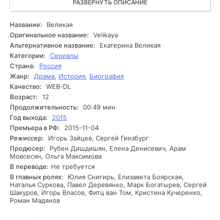
сражаться за свое пространство в этом неотзывчивом и
РАЗВЕРНУТЬ ОПИСАНИЕ
рискованном мире, Катя решает взять судьбу в свои руки.
Впрочем, её рвение к власти и реформам вызывает
Название:
Великая
возмущение как среди пафосных классов, так и у самого
Оригинальное название:
Velikaya
императора. С каждым шагом Катя сталкивается с
Альтернативное название:
Екатерина Великая
возрастающими опасностями как со стороны врагов, так
Категории:
Сериалы
и со стороны близких, готовых предать её ради своих
Страна:
Россия
амбиций. В условиях политических интриг и личных
Жанр:
Драма
,
История
,
Биография
инцидентов ей предстоит решить, насколько далеко она
готова зайти ради своей мечты о величии. Чем закончится
Качество:
WEB-DL
её борьба за трон и личное счастье?
Возраст:
12
Продолжительность:
00:49 мин
Год выхода:
2015
Премьера в РФ:
2015-11-04
Режиссер:
Игорь Зайцев, Сергей Гинзбург
Продюсер:
Рубен Дишдишян, Елена Денисевич, Арам
Мовсесян, Ольга Максимова
В переводе:
Не требуется
В главных ролях:
Юлия Снигирь, Елизавета Боярская,
Наталья Суркова, Павел Деревянко, Марк Богатырев, Сергей
Шакуров, Игорь Власов, Фитц ван Том, Кристина Кучеренко,
Роман Мадянов