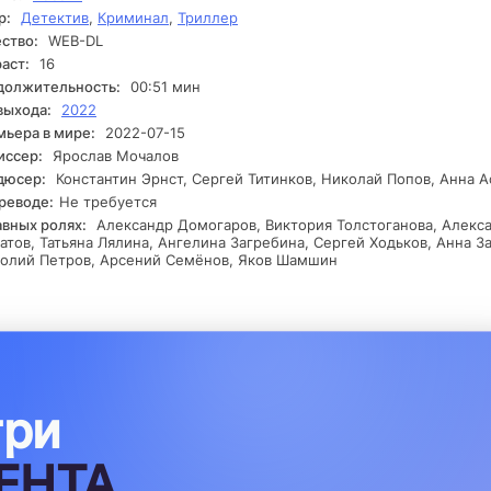
путать клубок лжи и сохранить свою честь, прежде чем станет
р:
Детектив
,
Криминал
,
Триллер
твой этого капкана?
ство:
WEB-DL
аст:
16
должительность:
00:51 мин
выхода:
2022
ьера в мире:
2022-07-15
иссер:
Ярослав Мочалов
дюсер:
Константин Эрнст, Сергей Титинков, Николай Попов, Анна 
реводе:
Не требуется
авных ролях:
Александр Домогаров, Виктория Толстоганова, Алекс
атов, Татьяна Лялина, Ангелина Загребина, Сергей Ходьков, Анна За
толий Петров, Арсений Семёнов, Яков Шамшин
три
ЕНТА