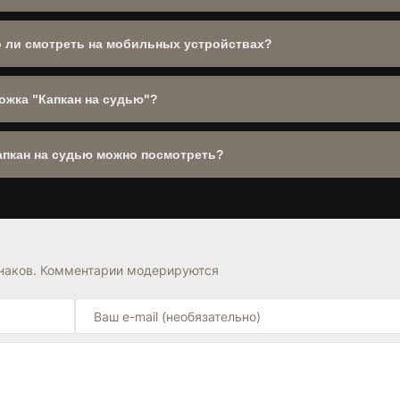
 Асриянц. .
Производство:
Россия
. Год выпуска:
2022
. Уже 88 зрителей оценили 
о ли смотреть на мобильных устройствах?
смартфонов, планшетов и Smart TV. Поддерживаются все современ
ожка "Капкан на судью"?
дью". При наличии оригинальной дорожки она будет доступна в выбо
пкан на судью можно посмотреть?
тив
,
Криминал
,
Триллер
в разделе
Сериалы
. Также обратите вним
е блока FAQ на странице.
знаков. Комментарии модерируются