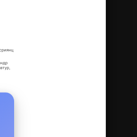
Асриянц
андр
втур,