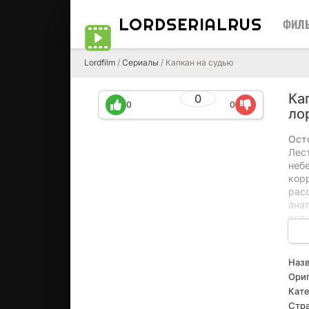
LORDSERIALRUS
ФИЛ
Lordfilm
/
Сериалы
/ Капкан на судью
Ка
0
0
0
ло
Ост
Лес
неб
кор
рас
ана
под
стал
объ
поп
Назв
его 
Ориг
не в
Кате
выж
Стра