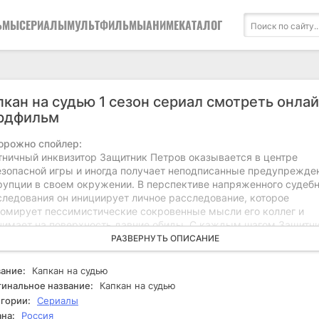
ЬМЫ
СЕРИАЛЫ
МУЛЬТФИЛЬМЫ
АНИМЕ
КАТАЛОГ
пкан на судью 1 сезон сериал смотреть онлай
рдфильм
орожно спойлер:
тничный инквизитор Защитник Петров оказывается в центре
езопасной игры и иногда получает неподписанные предупрежде
рупции в своем окружении. В перспективе напряженного судебн
следования он инициирует личное расследование, которое
томирует пессимистические сокровенные мысли его коллег и
нимает на поверхность давние обиды. С каждым шагом Защитн
кивается с возрастающей угрозой: его жизнь и карьера станов
РАЗВЕРНУТЬ ОПИСАНИЕ
ектом манипуляций авторитетных противников. Непрекращающ
ытки запугивания и давления со стороны безызвестных принуж
ание:
Капкан на судью
сомневаться в прочности своих недалёких связей. В противосто
инальное название:
Капкан на судью
сё оказывается тем, чем кажется, и Защитник понимает, что, чт
гории:
Сериалы
ить, ему понадобится принять опасные решения. Но сможет ли 
на:
Россия