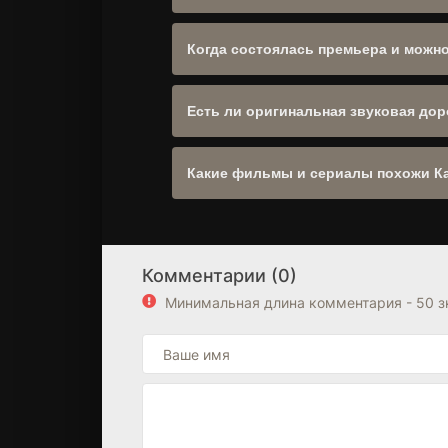
Сергей Титинков, Николай Попов, Анна
Жанр:
Детектив
,
Криминал
,
Триллер
. 
Когда состоялась премьера и можн
Да, сайт полностью адаптирован для 
Есть ли оригинальная звуковая дор
Оригинальное название: "Капкан на су
Какие фильмы и сериалы похожи Ка
Рекомендуем посмотреть другие
Детек
Блок "Похожие фильмы" находится выш
Комментарии (0)
Минимальная длина комментария - 50 