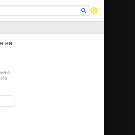
н на
ния о
ого
ик
ятся
иеся
дают
янии
обы
он