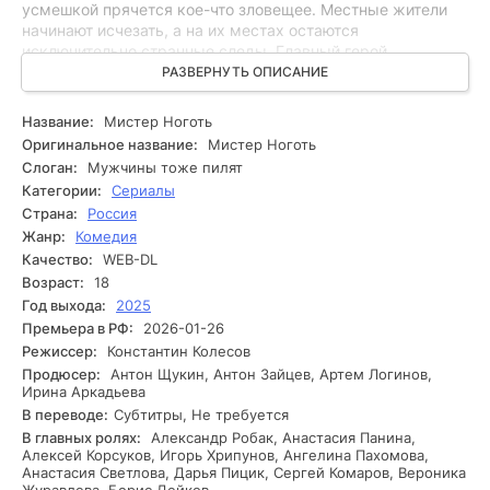
усмешкой прячется кое-что зловещее. Местные жители
начинают исчезать, а на их местах остаются
исключительно странные следы. Главный герой,
сопливый пинкертон по имени Макс, решает разобраться
РАЗВЕРНУТЬ ОПИСАНИЕ
в происходящем и раскрыть загадку таинственного
незнакомца. В ходе расследования Максим сталкивается
Название:
Мистер Ноготь
с множеством препятствий: недоверчивыми соседями,
Оригинальное название:
Мистер Ноготь
пугающими баснями и собственными страхами. Чем
Слоган:
Мужчины тоже пилят
глубже он погружается в тайны Мистера Ногтя, тем
Категории:
Сериалы
больше понимает, что дело касается не только жизней
Страна:
Россия
жителей, но и его собственной души. Конъюнктура
Жанр:
Комедия
накаляется, иногда Максим находит улики,
подтверждающие ужасающую правду, и вскоре осознает,
Качество:
WEB-DL
что времени остается совсем немного. Что произойдет,
Возраст:
18
если он не успеет остановить Мистера Ногтя?
Год выхода:
2025
Премьера в РФ:
2026-01-26
Режиссер:
Константин Колесов
Продюсер:
Антон Щукин, Антон Зайцев, Артем Логинов,
Ирина Аркадьева
В переводе:
Субтитры, Не требуется
В главных ролях:
Александр Робак, Анастасия Панина,
Алексей Корсуков, Игорь Хрипунов, Ангелина Пахомова,
Анастасия Светлова, Дарья Пицик, Сергей Комаров, Вероника