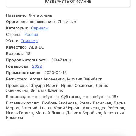
картель принуждает его вспомнить о своих мечтах и
РАЗВЕРНУТЬ ОПИСАНИЕ
стремлениях, но вскоре он сталкивается с жесткой
конкуренцией и сомнениями со стороны местных
Название:
Жить жизнь
властей. Одновременно с высококлассными проблемами
Оригинальное название:
Zhit zhizn
в его жизни возникают собственные трудности:
Категории:
Сериалы
устаревшие взаимоотношения начинают давить, а новый
Страна:
Россия
римлянин с сотрудником усложняет ситуацию. В
Жанр:
Триллер
перспективе войны, после основательного расчета,
Качество:
WEB-DL
главный герой обнаруживает внутри себя новые грани, но
сможет ли он преодолеть все преграды и вернуть себе
Возраст:
18
смысл жизни? Конфликт нарастает, и финал остается в
Продолжительность:
00:47 мин
атмосфере неопределенности.
Год выхода:
2022
Премьера в мире:
2023-04-13
Режиссер:
Артем Аксененко, Михаил Вайнберг
Продюсер:
Эдуард Илоян, Ирина Сосновая, Денис
Жалинский, Виталий Шляппо
В переводе:
Не требуется, Субтитры, Не требуется. 18+
В главных ролях:
Любовь Аксёнова, Роман Васильев, Дарья
Мороз, Евгений Шварц, Юрий Чурсин, Александра Ребенок,
Игорь Гордин, Матвей Лыков, Даниил Воробьев, Анастасия
Крылова