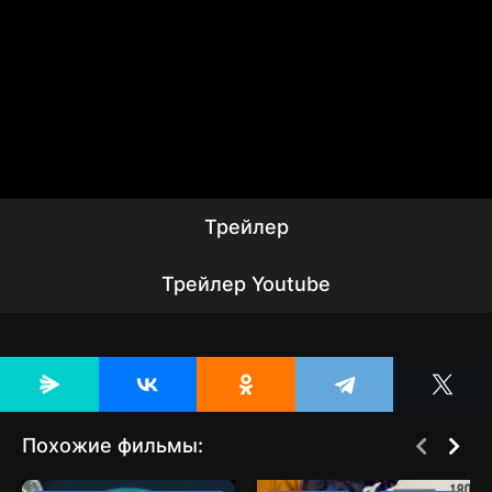
Трейлер
Трейлер Youtube
Похожие фильмы:
[catlist=2][not-
[catlist=2][not-