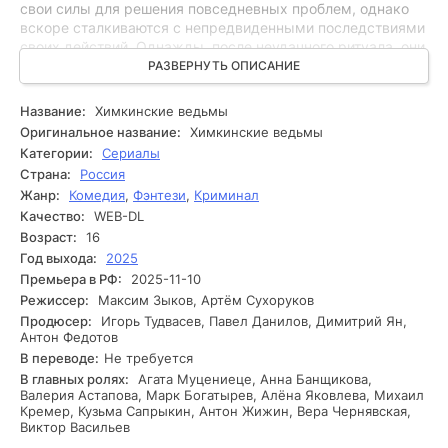
свои силы для решения повседневных проблем, однако
вскоре сталкиваются с непредвиденными последствиями
своих действий. Однажды, после неудачного ритуала, они
привлекают внимание темных сил, что ставит под угрозу
РАЗВЕРНУТЬ ОПИСАНИЕ
не только их дружбу, но и жизни окружающих. Сегодня
женщинам предстоит разобраться не только с
Название:
Химкинские ведьмы
нарастающими странностями в городе, но и с
Оригинальное название:
Химкинские ведьмы
внутренними конфликтами и недоверием друг к другу.
Категории:
Сериалы
Каждое новое событие приближает их к разгадке
Страна:
Россия
зловещей тайны, которая может изменить всё. Способна
Жанр:
Комедия
,
Фэнтези
,
Криминал
ли их дружба выдержать испытания, или они станут
Качество:
WEB-DL
жертвами собственных умений?
Возраст:
16
Год выхода:
2025
Премьера в РФ:
2025-11-10
Режиссер:
Максим Зыков, Артём Сухоруков
Продюсер:
Игорь Тудвасев, Павел Данилов, Димитрий Ян,
Антон Федотов
В переводе:
Не требуется
В главных ролях:
Агата Муцениеце, Анна Банщикова,
Валерия Астапова, Марк Богатырев, Алёна Яковлева, Михаил
Кремер, Кузьма Сапрыкин, Антон Жижин, Вера Чернявская,
Виктор Васильев