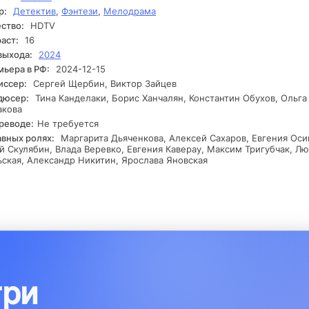
р:
Детектив
,
Фэнтези
,
Мелодрама
ство:
HDTV
аст:
16
выхода:
2024
ьера в РФ:
2024-12-15
иссер:
Сергей Щербин, Виктор Зайцев
дюсер:
Тина Канделаки, Борис Ханчалян, Константин Обухов, Ольга
акова
реводе:
Не требуется
авных ролях:
Маргарита Дьяченкова, Алексей Сахаров, Евгения Оси
 Скулябин, Влада Веревко, Евгения Каверау, Максим Тригубчак, Л
ская, Александр Никитин, Ярослава Яновская
три