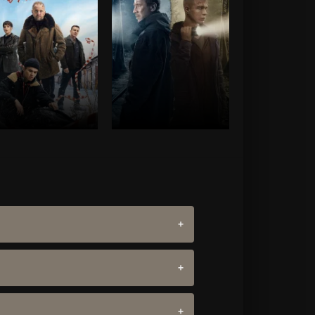
ist=2,4,5,6,7,8,1]
catlist=2,4,5,6,7,8,1]
catlist=2,4,5,6,
t-catlist][/catlist]
[/not-catlist][/catlist]
[/not-catlist][/ca
list=4,5]
[/catlist]
[catlist=4,5]
[/catlist]
[catlist=4,5]
[/ca
list=8][not-
[catlist=8][not-
[catlist=8][not-
ist=3,4,5,6,7,1]
[/not-
catlist=3,4,5,6,7,1]
[/not-
catlist=3,4,5,6,
st][/catlist]
catlist][/catlist]
catlist][/catlist]
list=6,7]
[/catlist]
[catlist=6,7]
[/catlist]
[catlist=6,7]
[/ca
notgiven_quality]
[/xfnotgiven_quality]
[/xfnotgiven_qu
Подслушано в
Территория (
Папины доч
Рыбинске (
2020
2007
2024
)
)
)
Детектив
,
Россия
Комедия
,
Рос
Детектив
,
Россия
7.1
6.9
5.9
7.9
7.2
е собираем персональные данные и не
сть интернет-соединения. Очистите кэш