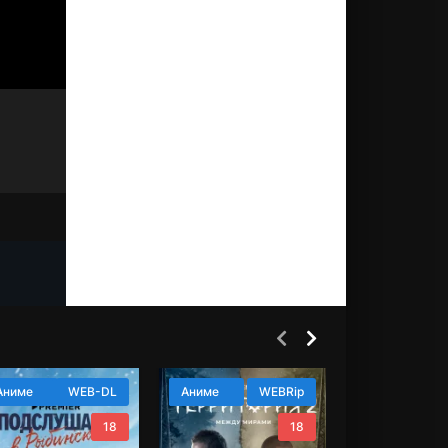
list=2][not-
[catlist=2][not-
[catlist=2][not-
Фильм
Сериал
Мультик
Дорама
Аниме
WEB-DL
Фильм
Сериал
Мультик
Дорама
Аниме
WEBRip
Фильм
Сериал
Мультик
Дорама
Аниме
ist=3,4,5,6,7,8,1]
catlist=3,4,5,6,7,8,1]
catlist=3,4,5,6,
t-catlist][/catlist]
[/not-catlist][/catlist]
[/not-catlist][/ca
18
18
list=3][not-
[catlist=3][not-
[catlist=3][not-