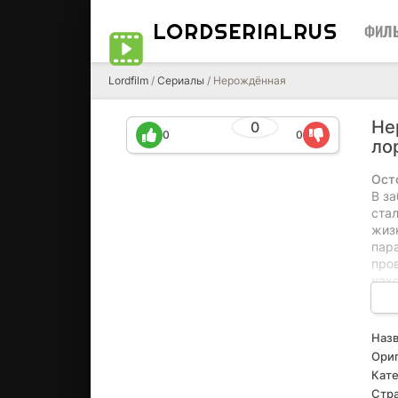
LORDSERIALRUS
ФИЛ
Lordfilm
/
Сериалы
/ Нерождённая
Не
0
0
0
ло
Ост
В з
стал
жиз
пар
про
нах
захв
зам
жел
Назв
дем
Ориг
наме
Кате
дале
Стра