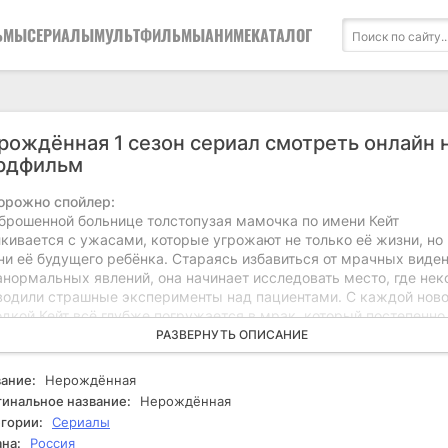
ЬМЫ
СЕРИАЛЫ
МУЛЬТФИЛЬМЫ
АНИМЕ
КАТАЛОГ
рождённая 1 сезон сериал смотреть онлайн 
рдфильм
орожно спойлер:
аброшенной больнице толстопузая мамочка по имени Кейт
кивается с ужасами, которые угрожают не только её жизни, но 
ни её будущего ребёнка. Стараясь избавиться от мрачных виден
анормальных явлений, она начинает исследовать место, где нек
водили страшные эксперименты над пациентами. С каждой нов
одкой Кейт всё глубже погружается в мрак, который постепенно
атывает её, пробуждая страсть и отчаяние. Пока её близкие на
РАЗВЕРНУТЬ ОПИСАНИЕ
ечать изменения в её поведении, это приводит к конфликту меж
анием сохранить семью и необходимостью справиться с внутр
ание:
Нерождённая
онами. Иногда Кейт сталкивается с потусторонними силами,
инальное название:
Нерождённая
ренными запугать её и её ребёнка. Ей предстоит решить, на ск
гории:
Сериалы
ко она готова зайти, чтобы защитить то, что у неё есть.
на:
Россия