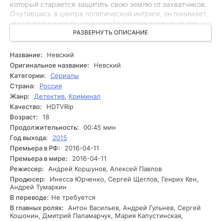
который старается защитить свою землю от захватчиков.
Очутившись в центре политической интриги, он понимает,
что не только честь, но и судьба народа зависят от его
действий. Сталкиваясь с предательством и
РАЗВЕРНУТЬ ОПИСАНИЕ
ожесточёнными врагами, Невский старается объединить
размозженные княжества, однако на пути к победе его
Название:
Невский
ждут спонтанные испытания. Иногда кажется, что всё
Оригинальное название:
Невский
потеряно, и он разыскивает в себе силы для решающего
Категории:
Сериалы
сражения. Тем не менее, исход инцидента остаётся под
Страна:
Россия
вопросом. Какие будут последствия его выбора?
Жанр:
Детектив
,
Криминал
Качество:
HDTVRip
Возраст:
18
Продолжительность:
00:45 мин
Год выхода:
2015
Премьера в РФ:
2016-04-11
Премьера в мире:
2016-04-11
Режиссер:
Андрей Коршунов, Алексей Павлов
Продюсер:
Инесса Юрченко, Сергей Щеглов, Генрих Кен,
Андрей Тумаркин
В переводе:
Не требуется
В главных ролях:
Антон Васильев, Андрей Гульнев, Сергей
Кошонин, Дмитрий Паламарчук, Мария Капустинская,