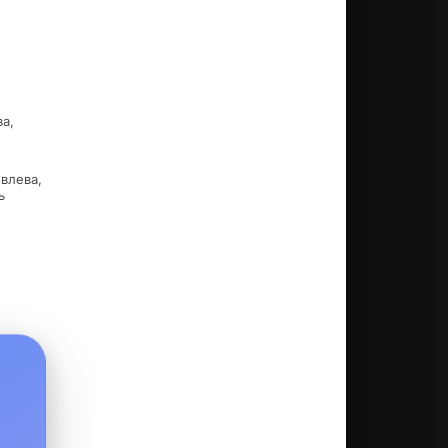
а,
влева,
ь