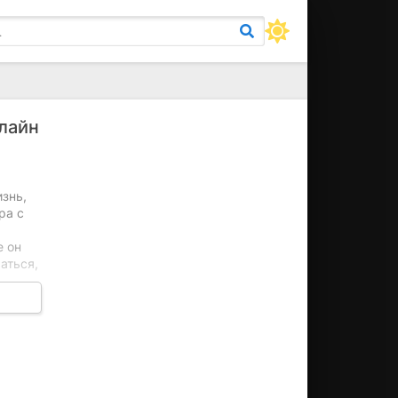
нлайн
знь,
ра с
е он
аться,
я как
сердце