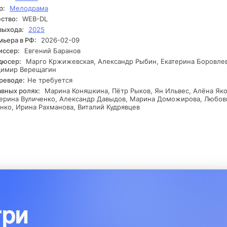
р:
Мелодрама
ство:
WEB-DL
выхода:
2025
ьера в РФ:
2026-02-09
иссер:
Евгений Баранов
дюсер:
Марго Кржижевская, Александр Рыбин, Екатерина Боровлев
димир Верещагин
реводе:
Не требуется
авных ролях:
Марина Коняшкина, Пётр Рыков, Ян Ильвес, Алёна Яко
ерина Вуличенко, Александр Давыдов, Марина Доможирова, Любов
нко, Ирина Рахманова, Виталий Кудрявцев
три