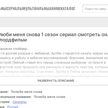
ЬМЫ
СЕРИАЛЫ
МУЛЬТФИЛЬМЫ
АНИМЕ
КАТАЛОГ
люби меня снова 1 сезон сериал смотреть о
 лордфильм
орожно спойлер:
стя долгий разрыв с любимой, Артём старается начать новую жи
ваясь в работу и избегая воспоминаний. Впрочем, внезапная иг
сестрой Лейлой ставит его перед сложным выбором: остаться в
ортной зоне прошлого или рискнуть и вернуть чувства, которы
л, потерял навсегда. Счастливо, Артём и Лейла начинают сближ
их отношения сталкиваются с множеством трудностей. Утаенные
тва, недосказанности и страсть создают напряжение, в то врем
РАЗВЕРНУТЬ ОПИСАНИЕ
ные тайны прошлого начинают всплывать на поверхность. Артём
зывается перед дилеммой: способен ли он снова открыть своё 
ание:
Полюби меня снова
о для него важнее - новое начало или старая любовь?
инальное название:
Полюби меня снова
гории:
Сериалы
на:
Россия