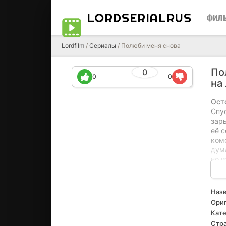
LORDSERIALRUS
ФИЛ
Lordfilm
/
Сериалы
/ Полюби меня снова
По
0
0
0
на
Ост
Спу
зары
её 
комф
дума
но 
чувс
тём
ока
Назв
и чт
Ориг
Кате
Стра