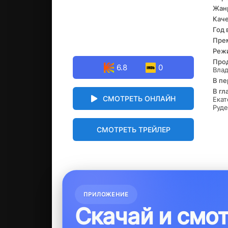
Жан
Каче
Год 
Прем
Реж
Про
6.8
0
Вла
В пе
В гл
СМОТРЕТЬ ОНЛАЙН
Екат
Руде
СМОТРЕТЬ ТРЕЙЛЕР
ПРИЛОЖЕНИЕ
Скачай и смо