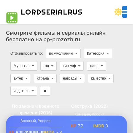
LORDSERIALRUS
Смотрите фильмы и сериалы онлайн
бесплатно на pp-prozozh.ru
Отфильтровать по:
по умолчанию
Категория
Мульттип
год
тип м/ф
жанр
актер
страна
награды
качество
издатель
По законам военного
Сеструха (2022)
времени (2015)
Комедия
,
Россия
WEB-DL
WEB-DL
Военный
,
Россия
7.2
0
8.1
5.8
ПРИЛОЖЕНИЕ