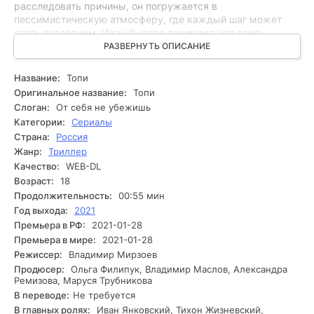
расследовать причины, он погружается в
пессимистическую атмосферу, где каждый шаг может
стать последним. Иван быстро понимает, что здесь
скрываются не только легенды, но и древние силы,
РАЗВЕРНУТЬ ОПИСАНИЕ
которые не оставят его в покое. Впрочем, незадолго до
этого богатырь обнаруживает, что исчезновения вызваны
Название:
Топи
не только естественными явлениями, но и
Оригинальное название:
Топи
предательскими планами автохтонных жителей, которые
Слоган:
От себя не убежишь
готовы на всё, чтобы защитить свои секреты. Иван
Категории:
Сериалы
оказывается в ловушке и вынужден вырабатывать
Страна:
Россия
решение между спасением себя и разоблачением
Жанр:
Триллер
неприглядной правды. Способен ли он вырваться из
объятий Топи, или станет её следующей жертвой?
Качество:
WEB-DL
Возраст:
18
Продолжительность:
00:55 мин
Год выхода:
2021
Премьера в РФ:
2021-01-28
Премьера в мире:
2021-01-28
Режиссер:
Владимир Мирзоев
Продюсер:
Ольга Филипук, Владимир Маслов, Александра
Ремизова, Маруся Трубникова
В переводе:
Не требуется
В главных ролях:
Иван Янковский, Тихон Жизневский,