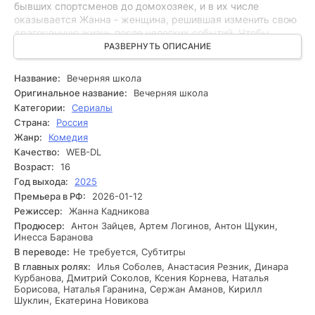
бывших спортсменов до домохозяек, и в их числе
оказывается Жанна - женщина, решившая изменить свою
драгоценную жизнь после нелегких событий. Чтобы
достичь своей цели, ей нужно не только усвоить учебный
РАЗВЕРНУТЬ ОПИСАНИЕ
материал, но и преодолеть внутренние страхи и
сомнения. Однако за стенами школы скрываются
Название:
Вечерняя школа
сложные взаимоотношения и прошлые обиды, которые
Оригинальное название:
Вечерняя школа
всплывают на поверхность. С каждым уроком Жанна
Категории:
Сериалы
сталкивается с инцидентами, как с одноклассниками, так
Страна:
Россия
и с собственными демонами. Иногда её усилия начинают
Жанр:
Комедия
приносить плоды, но спонтанные испытания ставят под
Качество:
WEB-DL
угрозу её мечты. Способна ли она справиться с этими
вызовами и найти своё место в новом мире?
Возраст:
16
Год выхода:
2025
Премьера в РФ:
2026-01-12
Режиссер:
Жанна Кадникова
Продюсер:
Антон Зайцев, Артем Логинов, Антон Щукин,
Инесса Баранова
В переводе:
Не требуется, Субтитры
В главных ролях:
Илья Соболев, Анастасия Резник, Динара
Курбанова, Дмитрий Соколов, Ксения Корнева, Наталья
Борисова, Наталья Гаранина, Сержан Аманов, Кирилл
Шуклин, Екатерина Новикова