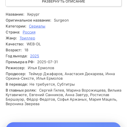
Иногда в мастерство примешиваются сокровенные
РАЗВЕРНУТЬ ОПИСАНИЕ
кругозоры и давление со стороны авторитетных клиентов,
и ему приходится принимать сложные решения, ставя под
Название:
Хирург
угрозу свои нравственные принципы. Каждый шаг на пути
Оригинальное название:
Surgeon
к успеху усугубляется новыми опасностями и интригами,
Категории:
Сериалы
а конкуренты стремятся дестабилизировать его
Страна:
Россия
репутацию. В это время он начинает осознавать, что за
Жанр:
Триллер
пределами операционной скрываются значительно более
Качество:
WEB-DL
ответственные проблемы, чем он предполагал. Получится
ли ему сохранить свою отзывчивость и сделать
Возраст:
18
безукоризненный разбор в сложной ситуации, когда
Год выхода:
2025
ставки так высоки?
Премьера в РФ:
2025-07-31
Режиссер:
Илья Ермолов
Продюсер:
Теймур Джафаров, Анастасия Дюкарева, Инна
Оркина-Сексте, Илья Ермолов
В переводе:
Не требуется, Субтитры
В главных ролях:
Сергей Гилев, Марина Ворожищева, Вильма
Кутавичюте, Евгений Санников, Анна Завтур, Ростислав
Бершауэр, Фёдор Федотов, Софья Аржаных, Мария Мацель,
Вероника Зверева