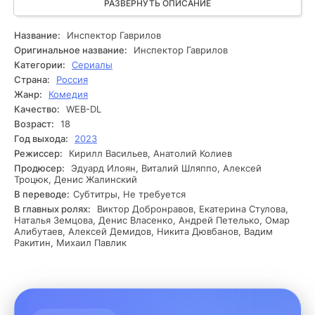
беспросветных секретов, где его личное прошлое
РАЗВЕРНУТЬ ОПИСАНИЕ
начинает всплывать на поверхность. Однако
исследование осложняется: иногда на его пути
Название:
Инспектор Гаврилов
оказывается высокопоставленный бизнесмен, готовый на
Оригинальное название:
Инспектор Гаврилов
всё, чтобы скрыть правду. Непредсказуемые повороты
Категории:
Сериалы
событий заставляют инспектора сомневаться в своих
Страна:
Россия
методах и даже в своих союзниках. Каждая новая
Жанр:
Комедия
находка приближает его к ответу, но и ставит под угрозу
Качество:
WEB-DL
не только его жизнь, но и жизни близких людей. Какой бы
ни была цена, Гаврилов сможет раскрыть тайну?
Возраст:
18
Год выхода:
2023
Режиссер:
Кирилл Васильев, Анатолий Колиев
Продюсер:
Эдуард Илоян, Виталий Шляппо, Алексей
Троцюк, Денис Жалинский
В переводе:
Субтитры, Не требуется
В главных ролях:
Виктор Добронравов, Екатерина Стулова,
Наталья Земцова, Денис Власенко, Андрей Петелько, Омар
Алибутаев, Алексей Демидов, Никита Дювбанов, Вадим
Ракитин, Михаил Павлик