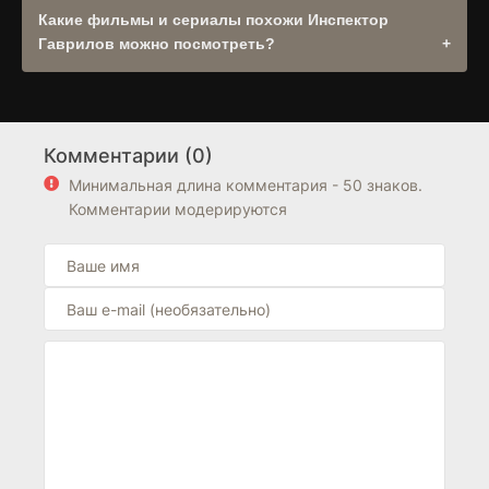
наличии оригинальной дорожки она будет доступна в
Какие фильмы и сериалы похожи Инспектор
выборе озвучек плеера. .
Гаврилов можно посмотреть?
Рекомендуем посмотреть другие
Комедия
в разделе
Сериалы
. Также обратите внимание на подборку
фильмов из
Россия
. Блок "Похожие фильмы" находится
Комментарии (0)
выше блока FAQ на странице.
Минимальная длина комментария - 50 знаков.
Комментарии модерируются