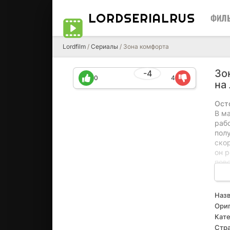
LORDSERIALRUS
ФИЛ
Lordfilm
/
Сериалы
/ Зона комфорта
Зо
-4
0
4
на
Ост
В м
рабо
пол
ско
он р
пов
Поб
нач
жел
Назв
возн
Ориг
что
Кате
под
Стра