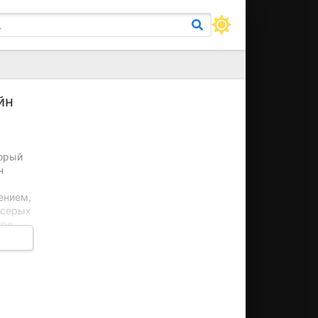
йн
торый
н
ением,
 серых
аре
тники
ти
ом,
 ставя
тель