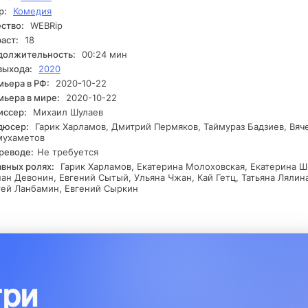
зывается перед выбором: остаться в уютной зоне комфорта или
р:
Комедия
елиться рискнуть ради возможности изменить свою жизнь.
ство:
WEBRip
аст:
18
должительность:
00:24 мин
выхода:
2020
ьера в РФ:
2020-10-22
ьера в мире:
2020-10-22
иссер:
Михаил Шулаев
дюсер:
Гарик Харламов, Дмитрий Пермяков, Таймураз Бадзиев, Вяч
мухаметов
реводе:
Не требуется
авных ролях:
Гарик Харламов, Екатерина Молоховская, Екатерина Ш
ан Девонин, Евгений Сытый, Ульяна Чжан, Кай Гетц, Татьяна Лялина
ей Ланбамин, Евгений Сыркин
три