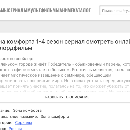
ЬМЫ
СЕРИАЛЫ
МУЛЬТФИЛЬМЫ
АНИМЕ
КАТАЛОГ
на комфорта 1-4 сезон сериал смотреть онла
 лордфильм
орожно спойлер:
аленьком городе живёт Победитель - обыкновенный парень, ко
тает в офисе и мечтает о большем. Его жизнь меняется, когда о
учает мистическое извещение о семинаре, обещающем
рректировать восприятие мира. Не в силах устоять перед искуш
ешает принять участие, полагаясь на то, что сможет убежать от
седневностей и обнаружить своё истинное призвание. На семин
едитель сталкивается с непредвиденными трудностями: соучас
РАЗВЕРНУТЬ ОПИСАНИЕ
инают открывать друг другу свои самые заповедные трепеты и
ания, а обстановка становится всё более напряжённой. Труднос
ание:
Зона комфорта
икают, и иногда в команде появляется человек, талантливый в т
инальное название:
Зона комфорта
бы выявлять самые нездоровые секреты, вызывая недоумение и
гории:
Сериалы
 сомнение обычные представления о дружбе и доверии. Победи
на:
Россия