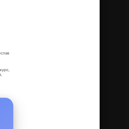
еслав
куро,
,