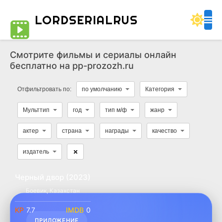
LORDSERIALRUS
Смотрите фильмы и сериалы онлайн
бесплатно на pp-prozozh.ru
Отфильтровать по:
по умолчанию
Категория
Мульттип
год
тип м/ф
жанр
актер
страна
награды
качество
издатель
Черный двор (2023)
Боевик
,
Казахстан
WEBRip
7.7
0
ПРИЛОЖЕНИЕ