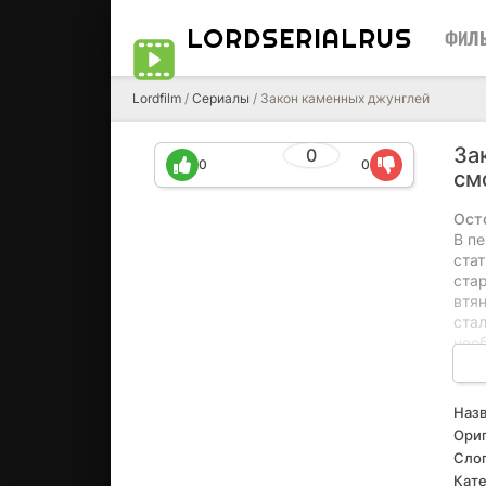
LORDSERIALRUS
ФИЛ
Lordfilm
/
Сериалы
/ Закон каменных джунглей
За
0
0
0
см
Ост
В п
ста
ста
втя
ста
нео
усуг
тех
ман
Назв
пос
Ориг
спас
Слог
"дж
Кате