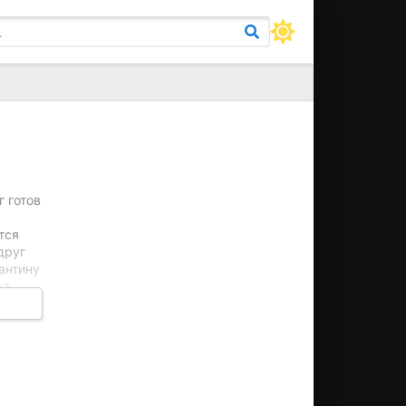
 готов
тся
друг
антину
ра
роны
ный
ть
и
ечных
с