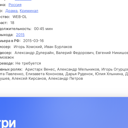
ственными страхами и сомнениями, чтобы найти силы для борьб
на:
Россия
дый шаг может привести к непредсказуемым последствиям, и
р:
Драма
,
Криминал
тантину предстоит сделать выбор, который определит не только
бу, но и судьбу его друга.
ство:
WEB-DL
аст:
18
должительность:
00:45 мин
выхода:
2015
ьера в РФ:
2015-03-16
иссер:
Игорь Хомский, Иван Бурлаков
дюсер:
Александр Дулерайн, Валерий Федорович, Евгений Никишов
омовзюк
реводе:
Не требуется
авных ролях:
Аристарх Венес, Александр Мельников, Игорь Огурцо
та Павленко, Елизавета Кононова, Дарья Руденок, Юлия Хлынина, 
ушев, Алексей Кирсанов, Александр Петров
три