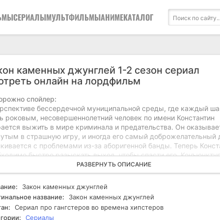
ЬМЫ
СЕРИАЛЫ
МУЛЬТФИЛЬМЫ
АНИМЕ
КАТАЛОГ
кон каменных джунглей 1-2 сезон сериал
отреть онлайн на лордфильм
орожно спойлер:
ерспективе бессердечной муниципальной среды, где каждый шаг
ть роковым, несовершеннолетний человек по имени Константин
рается выжить в мире криминала и предательства. Он оказывае
нутым в страшную игру, и иногда его самый доброжелательный 
лкивается с проблемами из-за аборигенной банды. Теперь Конст
бходимо быстро разыскать выход, чтобы спасти его. Конъюнкту
убляется, и Константин сталкивается с предательством со сто
РАЗВЕРНУТЬ ОПИСАНИЕ
, кому он доверял. В поисках выхода он обнаруживает мир, пол
ипуляций и неожиданных союзов, где каждая ошибка может ста
ание:
Закон каменных джунглей
ледней. Способен ли он справиться с нарастающей опасностью 
инальное название:
Закон каменных джунглей
ти друга до того, как тот станет следующей жертвой бесчелов
ан:
Сериал про гангстеров во времена хипстеров
унглей"? В этом суровом окружении ему придется столкнуться 
гории:
Сериалы