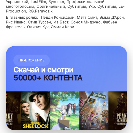
Украинский, LostFilm, Syncmer, Профессиональный
многоголосый, Оригинальный, Субтитры, Укр. Субтитры, LE-
Production, RG.Paravozik
В главных ролях:
Пэдди Консидайн, Мэтт Смит, Эмма Д’Арси,
Рис Иванс, Стив Туссэн, Ив Бэст, Соноя Мидзуно, Фабьен
Франкель, Оливия Кук, Эмили Кэри
ПРИЛОЖЕНИЕ
Скачай и смотри
50000+ КОНТЕНТА