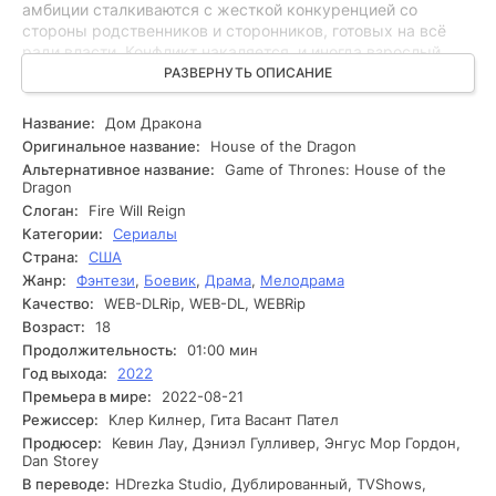
амбиции сталкиваются с жесткой конкуренцией со
стороны родственников и сторонников, готовых на всё
ради власти. Конфликт накаляется, и иногда взрослый
брат Рейниры, король Визерис, оказывается между
РАЗВЕРНУТЬ ОПИСАНИЕ
двумя огнями, стараясь найти деликатное согласие в
королевстве. Конъюнктура обостряется, и вероломство с
Название:
Дом Дракона
интригами подрывают доверие между союзниками. В то
Оригинальное название:
House of the Dragon
время как драконы вновь взмывают в небо, возрастает
Альтернативное название:
Game of Thrones: House of the
интенсивность борьбы - каждый шаг Рейниры может
Dragon
стать решающим. Успеет ли она заручиться поддержкой,
Слоган:
Fire Will Reign
и сбудется ли её мечта о короне, стоящая потерь?
Категории:
Сериалы
Страна:
США
Жанр:
Фэнтези
,
Боевик
,
Драма
,
Мелодрама
Качество:
WEB-DLRip, WEB-DL, WEBRip
Возраст:
18
Продолжительность:
01:00 мин
Год выхода:
2022
Премьера в мире:
2022-08-21
Режиссер:
Клер Килнер, Гита Васант Пател
Продюсер:
Кевин Лау, Дэниэл Гулливер, Энгус Мор Гордон,
Dan Storey
В переводе:
HDrezka Studio, Дублированный, TVShows,