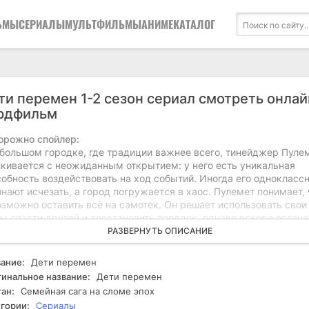
ЬМЫ
СЕРИАЛЫ
МУЛЬТФИЛЬМЫ
АНИМЕ
КАТАЛОГ
ти перемен 1-2 сезон сериал смотреть онлай
рдфильм
орожно спойлер:
ебольшом городке, где традиции важнее всего, тинейджер Пуле
лкивается с неожиданным открытием: у него есть уникальная
собность воздействовать на ход событий. Иногда его однокласс
нают исчезать, а город погружается в хаос. Пулемет понимает, 
озможно оставить всё на самотек. Он решает использовать свои
ы спасти друзей и восстановить порядок, однако вскоре осознае
дое его вмешательство приводит к непредсказуемым последст
РАЗВЕРНУТЬ ОПИСАНИЕ
пути к разрешению ситуации Пулемет встречает таинственную
шку, которая знает больше, чем говорит, и кажется, что она та
ание:
Дети перемен
да сверхъестественного. Под давлением со стороны взрослых 
инальное название:
Дети перемен
ониманием со стороны ровесников, герой оказывается на грани
ан:
Семейная сага на сломе эпох
ра: следовать зову своего сердца или поддаться страху. Врем
гории:
Сериалы