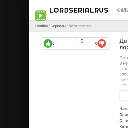
LORDSERIALRUS
ФИЛ
Lordfilm
/
Сериалы
/ Дети перемен
Де
0
0
0
ло
Ост
В н
ста
спо
начи
нев
чтоб
каж
На 
деву
Назв
чуж
Ориг
неп
Слог
выбо
Кате