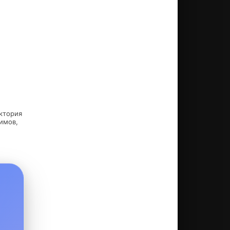
убляет
иктория
имов,