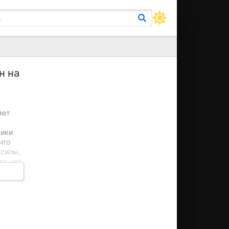
н на
мет
ники
что
 силы,
т, что
виям.
кже не
и
я