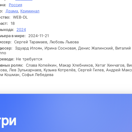
екает, и каждая попытка скорректировать обстановку лишь усуг
на:
Россия
зис. Чем закончится борьба Пулемета с собственными силами и
р:
Драма
,
Криминал
ором?
ство:
WEB-DL
аст:
18
выхода:
2024
ьера в мире:
2024-11-21
иссер:
Сергей Тарамаев, Любовь Львова
дюсер:
Эдуард Илоян, Ирина Сосновая, Денис Жалинский, Виталий
ппо
реводе:
Не требуется
авных ролях:
Слава Копейкин, Макар Хлебников, Хетаг Хинчагов, В
ова, Лев Зулькарнаев, Кузьма Котрелёв, Сергей Гилев, Андрей Макс
ём Кошман, Софья Лебедева
три